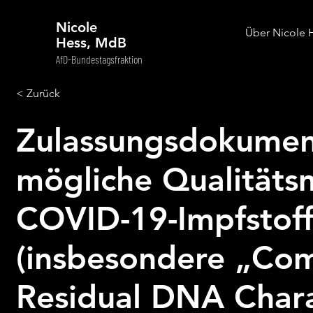
Nicole
Über Nicole 
Hess, MdB
AfD-Bundestagsfraktion
< Zurück
Zulassungsdokumen
mögliche Qualitäts
COVID-19-Impfstof
(insbesondere „Com
Residual DNA Chara