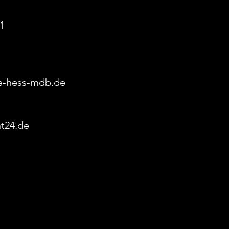
 1
e-hess-mdb.de
ht24.de